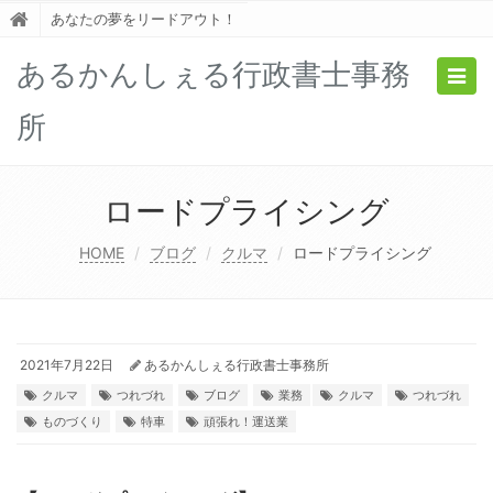
あなたの夢をリードアウト！
あるかんしぇる行政書士事務
Togg
navig
所
ロードプライシング
HOME
ブログ
クルマ
ロードプライシング
2021年7月22日
あるかんしぇる行政書士事務所
クルマ
つれづれ
ブログ
業務
クルマ
つれづれ
ものづくり
特車
頑張れ！運送業