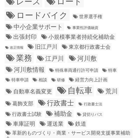
ロード
レース
ロードバイク
世界選手権
中小企業サポート
事業性評価融資
出張封印
小規模事業者持続化補助金
旧江戸川
東京都行政書士会
改正情報
業務
江戸川
河川敷
河川敷情報
特殊車両通行許可申請
特車
経営力向上計画
特車申請
相談
研修
自転車
荒川
自動車名義変更
行政書士
葛飾支部
行政書士法
補助金
行政書士試験
貸切りバス
車庫証明
運送業
鉄道
革新的ものづくり・商業・サービス開発支援事業補助