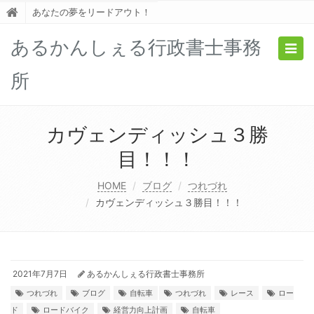
あなたの夢をリードアウト！
あるかんしぇる行政書士事務
Togg
navig
所
カヴェンディッシュ３勝
目！！！
HOME
ブログ
つれづれ
カヴェンディッシュ３勝目！！！
2021年7月7日
あるかんしぇる行政書士事務所
つれづれ
ブログ
自転車
つれづれ
レース
ロー
ド
ロードバイク
経営力向上計画
自転車