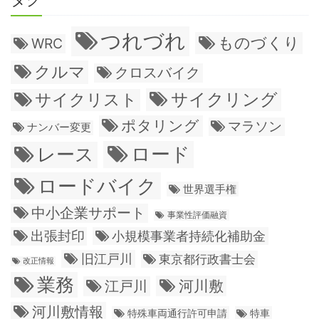
つれづれ
ものづくり
WRC
クルマ
クロスバイク
サイクリング
サイクリスト
ポタリング
マラソン
ナンバー変更
ロード
レース
ロードバイク
世界選手権
中小企業サポート
事業性評価融資
出張封印
小規模事業者持続化補助金
旧江戸川
東京都行政書士会
改正情報
業務
江戸川
河川敷
河川敷情報
特殊車両通行許可申請
特車