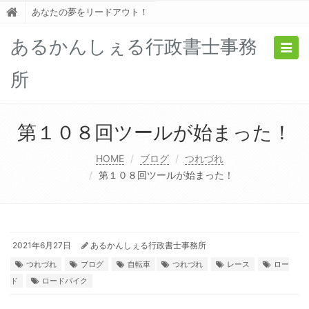
あなたの夢をリードアウト！
あるかんしぇる行政書士事務
Togg
navig
所
第１０８回ツールが始まった！
HOME
ブログ
つれづれ
第１０８回ツールが始まった！
2021年6月27日
あるかんしぇる行政書士事務所
つれづれ
ブログ
自転車
つれづれ
レース
ロー
ド
ロードバイク