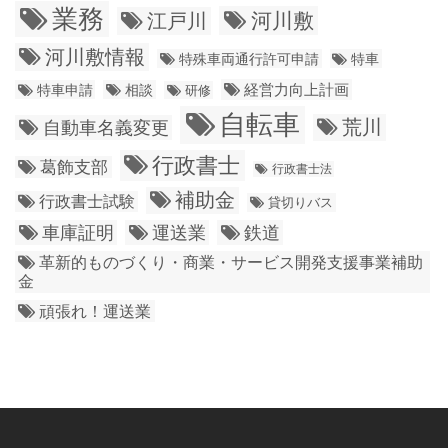
業務
江戸川
河川敷
河川敷情報
特殊車両通行許可申請
特車
経営力向上計画
特車申請
相談
研修
自転車
荒川
自動車名義変更
行政書士
葛飾支部
行政書士法
補助金
行政書士試験
貸切りバス
車庫証明
運送業
鉄道
革新的ものづくり・商業・サービス開発支援事業補助
金
頑張れ！運送業