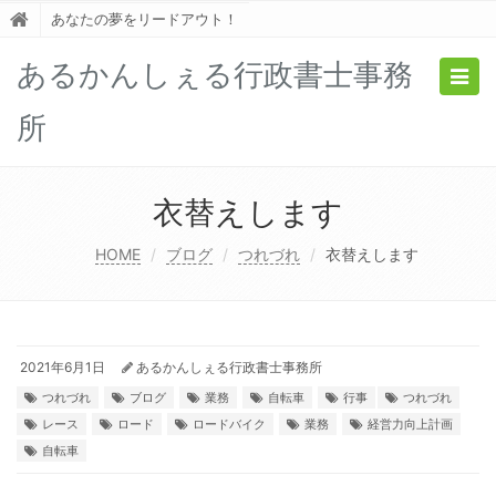
あなたの夢をリードアウト！
あるかんしぇる行政書士事務
Togg
navig
所
衣替えします
HOME
ブログ
つれづれ
衣替えします
2021年6月1日
あるかんしぇる行政書士事務所
つれづれ
ブログ
業務
自転車
行事
つれづれ
レース
ロード
ロードバイク
業務
経営力向上計画
自転車