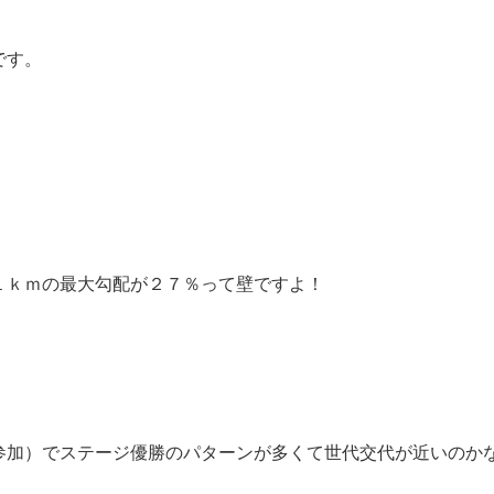
です。
１ｋｍの最大勾配が２７％って壁ですよ！
参加）でステージ優勝のパターンが多くて世代交代が近いのか