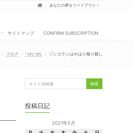
あなたの夢をリードアウト！
サイトマップ
CONFIRM SUBSCRIPTION
ブログ
つれづれ
ゾンコランはやはり侮り難し
投稿日記
2021年5月
月
火
水
木
金
土
日