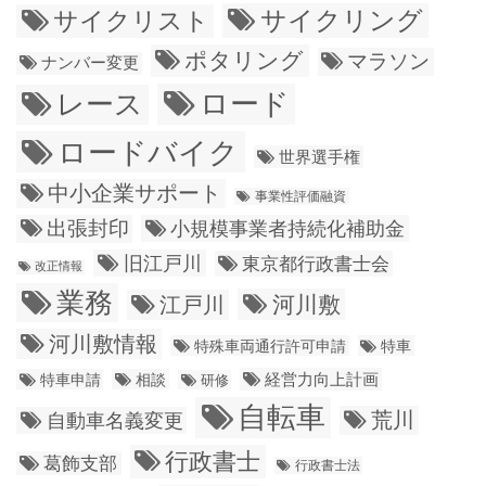
サイクリング
サイクリスト
ポタリング
マラソン
ナンバー変更
ロード
レース
ロードバイク
世界選手権
中小企業サポート
事業性評価融資
出張封印
小規模事業者持続化補助金
旧江戸川
東京都行政書士会
改正情報
業務
江戸川
河川敷
河川敷情報
特殊車両通行許可申請
特車
経営力向上計画
特車申請
相談
研修
自転車
荒川
自動車名義変更
行政書士
葛飾支部
行政書士法