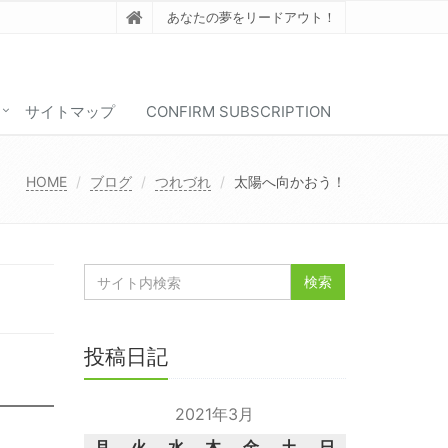
あなたの夢をリードアウト！
サイトマップ
CONFIRM SUBSCRIPTION
HOME
ブログ
つれづれ
太陽へ向かおう！
投稿日記
2021年3月
月
火
水
木
金
土
日