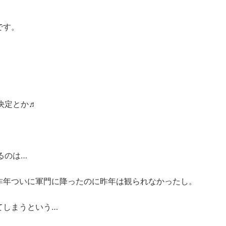
です。
が決定とか♬
るのは…
昨年ついに軍門に降ったのに昨年は観られなかったし。
てしまうという…