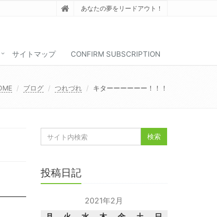
あなたの夢をリードアウト！
サイトマップ
CONFIRM SUBSCRIPTION
OME
ブログ
つれづれ
キターーーーーー！！！
投稿日記
2021年2月
月
火
水
木
金
土
日