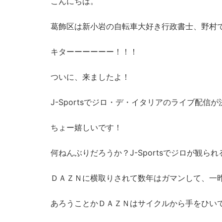
こんにちは。
葛飾区は新小岩の自転車大好き行政書士、野村
キターーーーーー！！！
ついに、来ましたよ！
J-Sportsでジロ・デ・イタリアのライブ配信
ちょー嬉しいです！
何ねんぶりだろうか？J-Sportsでジロが観られ
ＤＡＺＮに横取りされて数年はガマンして、一
あろうことかＤＡＺＮはサイクルから手をひい