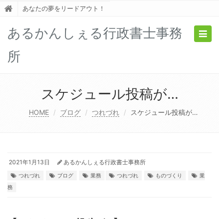
あなたの夢をリードアウト！
あるかんしぇる行政書士事務
Togg
navig
所
スケジュール投稿が…
HOME
ブログ
つれづれ
スケジュール投稿が…
2021年1月13日
あるかんしぇる行政書士事務所
つれづれ
ブログ
業務
つれづれ
ものづくり
業
務