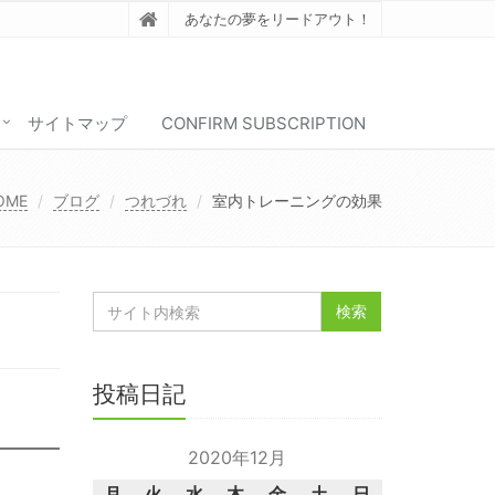
あなたの夢をリードアウト！
サイトマップ
CONFIRM SUBSCRIPTION
OME
ブログ
つれづれ
室内トレーニングの効果
投稿日記
2020年12月
月
火
水
木
金
土
日