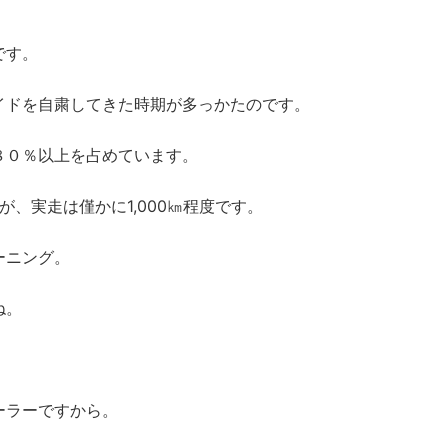
です。
イドを自粛してきた時期が多っかたのです。
８０％以上を占めています。
が、実走は僅かに1,000㎞程度です。
ーニング。
ね。
ーラーですから。