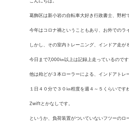
こんにちは。
葛飾区は新小岩の自転車大好き行政書士、野村
今年はコロナ禍ということもあり、お外でのラ
しかし、その室内トレーニング、インドア走が
今日まで7,000㎞以上は記録上走っているのです
他は殆どが３本ローラーによる、インドアトレ
１日４０分で３０㎞程度を週４～５くらいです
Zwiftとかなしです。
というか、負荷装置がついていないフツーのロ