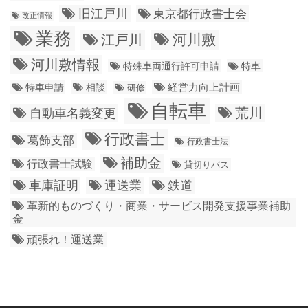
旧江戸川
東京都行政書士会
改正情報
業務
江戸川
河川敷
河川敷情報
特殊車両通行許可申請
特車
経営力向上計画
特車申請
相談
研修
自転車
荒川
自動車名義変更
行政書士
葛飾支部
行政書士法
補助金
行政書士試験
貸切りバス
車庫証明
運送業
鉄道
革新的ものづくり・商業・サービス開発支援事業補助
金
頑張れ！運送業