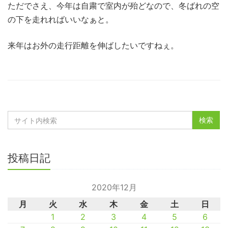
ただでさえ、今年は自粛で室内が殆どなので、冬ばれの空
の下を走れればいいなぁと。
来年はお外の走行距離を伸ばしたいですねぇ。
投稿日記
2020年12月
月
火
水
木
金
土
日
1
2
3
4
5
6