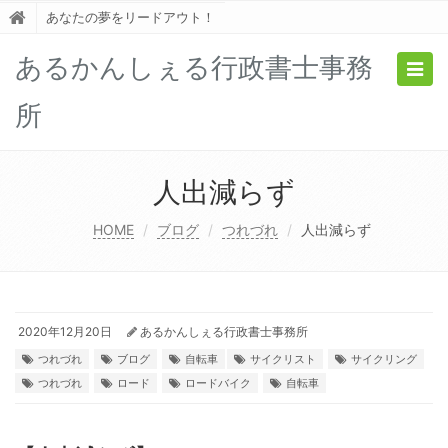
あなたの夢をリードアウト！
あるかんしぇる行政書士事務
Togg
navig
所
人出減らず
HOME
ブログ
つれづれ
人出減らず
2020年12月20日
あるかんしぇる行政書士事務所
つれづれ
ブログ
自転車
サイクリスト
サイクリング
つれづれ
ロード
ロードバイク
自転車