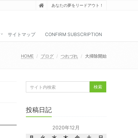
あなたの夢をリードアウト！
サイトマップ
CONFIRM SUBSCRIPTION
HOME
ブログ
つれづれ
大掃除開始
投稿日記
2020年12月
月
火
水
木
金
土
日