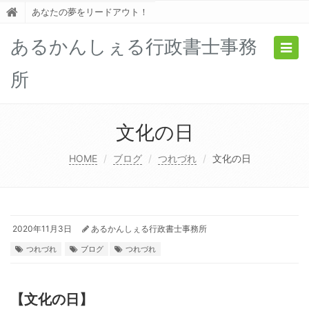
あなたの夢をリードアウト！
あるかんしぇる行政書士事務
Togg
navig
所
文化の日
HOME
ブログ
つれづれ
文化の日
2020年11月3日
あるかんしぇる行政書士事務所
つれづれ
ブログ
つれづれ
【文化の日】