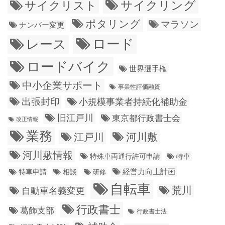
サイクリング
サイクリスト
ポタリング
マラソン
ナンバー変更
ロード
レース
ロードバイク
世界選手権
中小企業サポート
事業性評価融資
出張封印
小規模事業者持続化補助金
旧江戸川
東京都行政書士会
改正情報
業務
江戸川
河川敷
河川敷情報
特殊車両通行許可申請
特車
経営力向上計画
特車申請
相談
研修
自転車
荒川
自動車名義変更
行政書士
葛飾支部
行政書士法