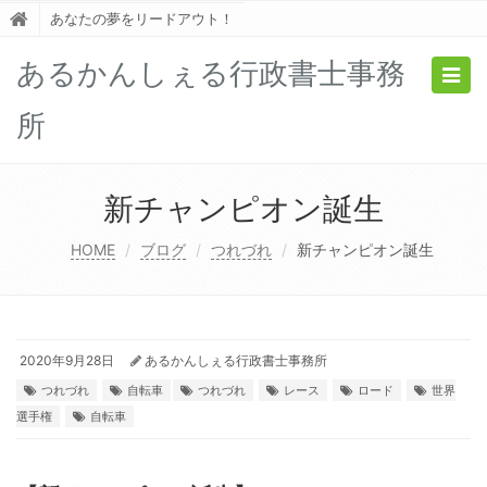
あなたの夢をリードアウト！
あるかんしぇる行政書士事務
Togg
navig
所
新チャンピオン誕生
HOME
ブログ
つれづれ
新チャンピオン誕生
2020年9月28日
あるかんしぇる行政書士事務所
つれづれ
自転車
つれづれ
レース
ロード
世界
選手権
自転車