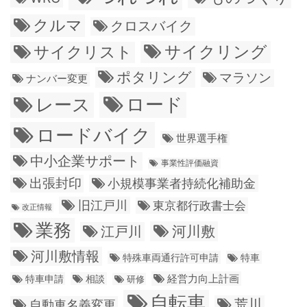
クルマ
クロスバイク
サイクリング
サイクリスト
ポタリング
マラソン
ナンバー変更
ロード
レース
ロードバイク
世界選手権
中小企業サポート
事業性評価融資
出張封印
小規模事業者持続化補助金
旧江戸川
東京都行政書士会
改正情報
業務
江戸川
河川敷
河川敷情報
特殊車両通行許可申請
特車
経営力向上計画
特車申請
相談
研修
自転車
荒川
自動車名義変更