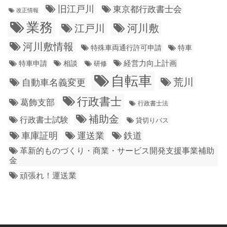
旧江戸川
東京都行政書士会
改正情報
業務
江戸川
河川敷
河川敷情報
特殊車両通行許可申請
特車
経営力向上計画
特車申請
相談
研修
自転車
荒川
自動車名義変更
行政書士
葛飾支部
行政書士法
補助金
行政書士試験
貸切りバス
車庫証明
運送業
鉄道
革新的ものづくり・商業・サービス開発支援事業補助
金
頑張れ！運送業