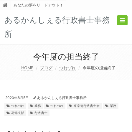
あなたの夢をリードアウト！
あるかんしぇる行政書士事務
Togg
navig
所
今年度の担当終了
HOME
ブログ
つれづれ
今年度の担当終了
2020年8月5日
あるかんしぇる行政書士事務所
つれづれ
業務
つれづれ
東京都行政書士会
業務
葛飾支部
行政書士