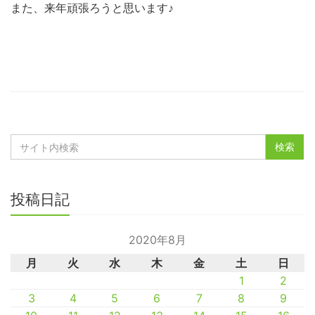
また、来年頑張ろうと思います♪
投稿日記
2020年8月
月
火
水
木
金
土
日
1
2
3
4
5
6
7
8
9