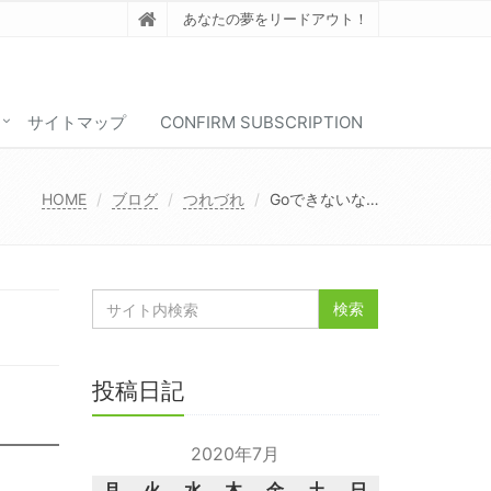
あなたの夢をリードアウト！
サイトマップ
CONFIRM SUBSCRIPTION
HOME
ブログ
つれづれ
Goできないな…
投稿日記
2020年7月
月
火
水
木
金
土
日