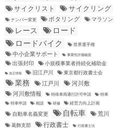
サイクリング
サイクリスト
ポタリング
マラソン
ナンバー変更
ロード
レース
ロードバイク
世界選手権
中小企業サポート
事業性評価融資
出張封印
小規模事業者持続化補助金
旧江戸川
東京都行政書士会
改正情報
業務
江戸川
河川敷
河川敷情報
特殊車両通行許可申請
特車
経営力向上計画
特車申請
相談
研修
自転車
荒川
自動車名義変更
行政書士
葛飾支部
行政書士法