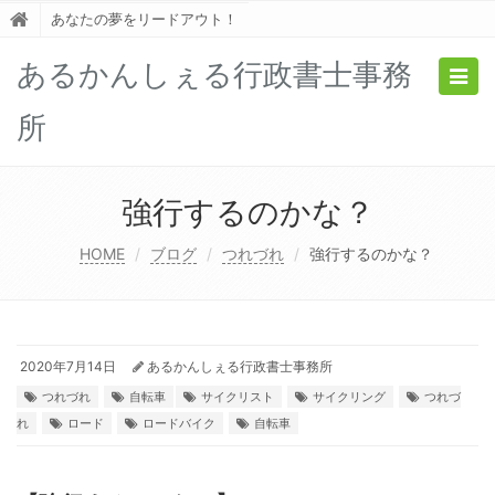
あなたの夢をリードアウト！
あるかんしぇる行政書士事務
Togg
navig
所
強行するのかな？
HOME
ブログ
つれづれ
強行するのかな？
2020年7月14日
あるかんしぇる行政書士事務所
つれづれ
自転車
サイクリスト
サイクリング
つれづ
れ
ロード
ロードバイク
自転車