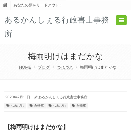
あなたの夢をリードアウト！
あるかんしぇる行政書士事務
Togg
navig
所
梅雨明けはまだかな
HOME
ブログ
つれづれ
梅雨明けはまだかな
2020年7月11日
あるかんしぇる行政書士事務所
つれづれ
自転車
つれづれ
自転車
【梅雨明けはまだかな】