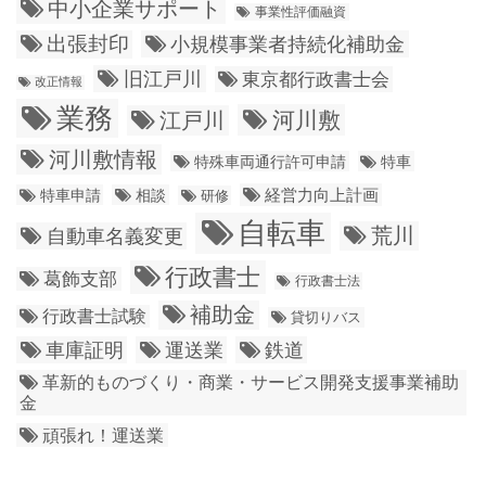
中小企業サポート
事業性評価融資
出張封印
小規模事業者持続化補助金
旧江戸川
東京都行政書士会
改正情報
業務
江戸川
河川敷
河川敷情報
特殊車両通行許可申請
特車
経営力向上計画
特車申請
相談
研修
自転車
荒川
自動車名義変更
行政書士
葛飾支部
行政書士法
補助金
行政書士試験
貸切りバス
車庫証明
運送業
鉄道
革新的ものづくり・商業・サービス開発支援事業補助
金
頑張れ！運送業