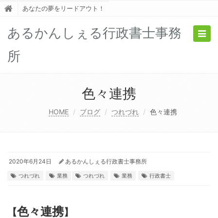
あなたの夢をリードアウト！
あるかんしぇる行政書士事務
Togg
navig
所
色々連携
HOME
ブログ
つれづれ
色々連携
2020年6月24日
あるかんしぇる行政書士事務所
つれづれ
業務
つれづれ
業務
行政書士
色々連携
【
】