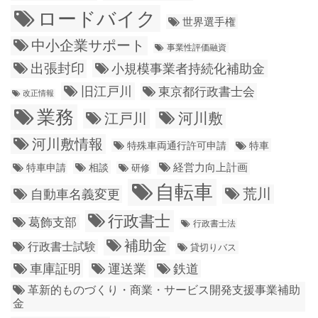
ロードバイク
世界選手権
中小企業サポート
事業性評価融資
出張封印
小規模事業者持続化補助金
旧江戸川
東京都行政書士会
改正情報
業務
江戸川
河川敷
河川敷情報
特殊車両通行許可申請
特車
経営力向上計画
特車申請
相談
研修
自転車
荒川
自動車名義変更
行政書士
葛飾支部
行政書士法
補助金
行政書士試験
貸切りバス
車庫証明
運送業
鉄道
革新的ものづくり・商業・サービス開発支援事業補助
金