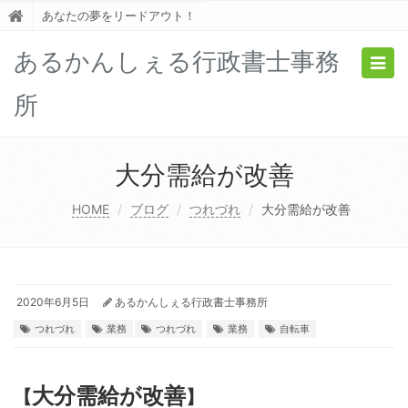
あなたの夢をリードアウト！
あるかんしぇる行政書士事務
Togg
navig
所
大分需給が改善
HOME
ブログ
つれづれ
大分需給が改善
2020年6月5日
あるかんしぇる行政書士事務所
つれづれ
業務
つれづれ
業務
自転車
大分需給が改善
【
】