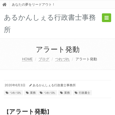
あなたの夢をリードアウト！
あるかんしぇる行政書士事務
Togg
navig
所
アラート発動
HOME
ブログ
つれづれ
アラート発動
2020年6月3日
あるかんしぇる行政書士事務所
つれづれ
業務
つれづれ
業務
行政書士
アラート発動
【
】