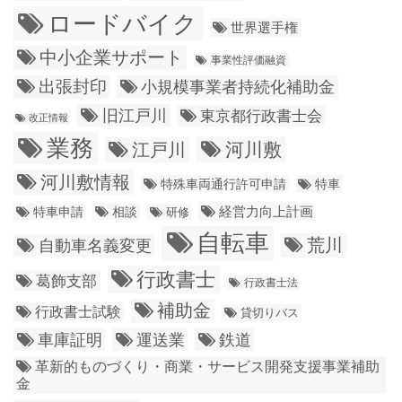
ロードバイク
世界選手権
中小企業サポート
事業性評価融資
出張封印
小規模事業者持続化補助金
旧江戸川
東京都行政書士会
改正情報
業務
江戸川
河川敷
河川敷情報
特殊車両通行許可申請
特車
経営力向上計画
特車申請
相談
研修
自転車
荒川
自動車名義変更
行政書士
葛飾支部
行政書士法
補助金
行政書士試験
貸切りバス
車庫証明
運送業
鉄道
革新的ものづくり・商業・サービス開発支援事業補助
金