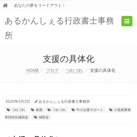
あなたの夢をリードアウト！
あるかんしぇる行政書士事務
Togg
navig
所
支援の具体化
HOME
ブログ
つれづれ
支援の具体化
2020年5月2日
あるかんしぇる行政書士事務所
つれづれ
業務
つれづれ
中小企業サポート
小規模事業
者持続化補助金
補助金