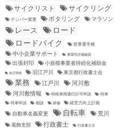
サイクリング
サイクリスト
ポタリング
マラソン
ナンバー変更
ロード
レース
ロードバイク
世界選手権
中小企業サポート
事業性評価融資
出張封印
小規模事業者持続化補助金
旧江戸川
東京都行政書士会
改正情報
業務
江戸川
河川敷
河川敷情報
特殊車両通行許可申請
特車
経営力向上計画
特車申請
相談
研修
自転車
荒川
自動車名義変更
行政書士
葛飾支部
行政書士法