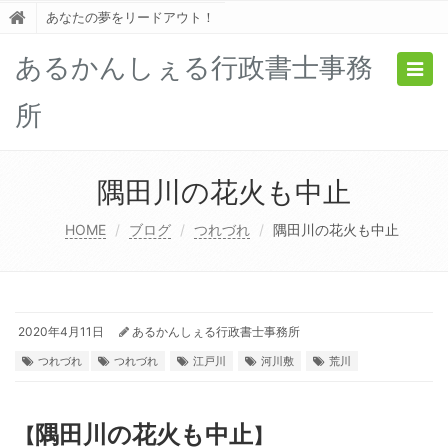
あなたの夢をリードアウト！
あるかんしぇる行政書士事務
Togg
navig
所
隅田川の花火も中止
HOME
ブログ
つれづれ
隅田川の花火も中止
2020年4月11日
あるかんしぇる行政書士事務所
つれづれ
つれづれ
江戸川
河川敷
荒川
隅田川の花火も中止
【
】