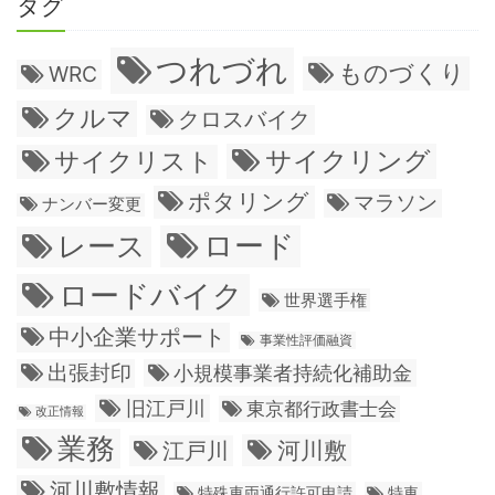
タグ
つれづれ
ものづくり
WRC
クルマ
クロスバイク
サイクリング
サイクリスト
ポタリング
マラソン
ナンバー変更
ロード
レース
ロードバイク
世界選手権
中小企業サポート
事業性評価融資
出張封印
小規模事業者持続化補助金
旧江戸川
東京都行政書士会
改正情報
業務
江戸川
河川敷
河川敷情報
特殊車両通行許可申請
特車