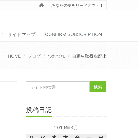
あなたの夢をリードアウト！
サイトマップ
CONFIRM SUBSCRIPTION
HOME
ブログ
つれづれ
自動車取得税廃止
投稿日記
2019年8月
月
火
水
木
金
土
日