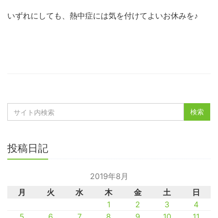
いずれにしても、熱中症には気を付けてよいお休みを♪
投稿日記
2019年8月
月
火
水
木
金
土
日
1
2
3
4
5
6
7
8
9
10
11