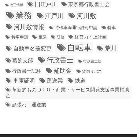
旧江戸川
東京都行政書士会
改正情報
業務
江戸川
河川敷
河川敷情報
特殊車両通行許可申請
特車
経営力向上計画
特車申請
相談
研修
自転車
荒川
自動車名義変更
行政書士
葛飾支部
行政書士法
補助金
行政書士試験
貸切りバス
車庫証明
運送業
鉄道
革新的ものづくり・商業・サービス開発支援事業補助
金
頑張れ！運送業