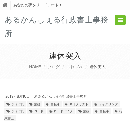
あなたの夢をリードアウト！
あるかんしぇる行政書士事務
Togg
navig
所
連休突入
HOME
ブログ
つれづれ
連休突入
2019年8月10日
あるかんしぇる行政書士事務所
つれづれ
業務
自転車
サイクリスト
サイクリング
つれづれ
ロード
ロードバイク
業務
自転車
行
政書士