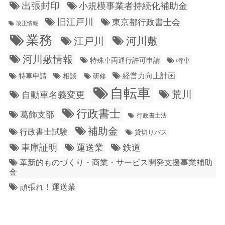
出張封印
小規模事業者持続化補助金
旧江戸川
東京都行政書士会
改正情報
業務
江戸川
河川敷
河川敷情報
特殊車両通行許可申請
特車
経営力向上計画
特車申請
相談
研修
自転車
荒川
自動車名義変更
行政書士
葛飾支部
行政書士法
補助金
行政書士試験
貸切りバス
車庫証明
運送業
鉄道
革新的ものづくり・商業・サービス開発支援事業補助
金
頑張れ！運送業