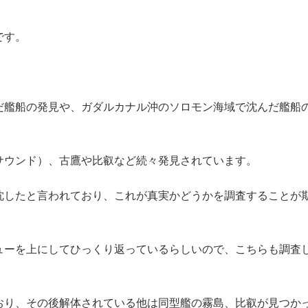
です。
だ艦船の発見や、ガダルカナル沖のソロモン海域で沈んだ艦船
サウンド）、古鷹や比叡など続々発見されています。
沈したと言われており、これが真実かどうかを調査することが
ューを上にしてひっくり返っているらしいので、こちらも調査
おり、その後解体されている他は同型艦の霧島、比叡が見つか