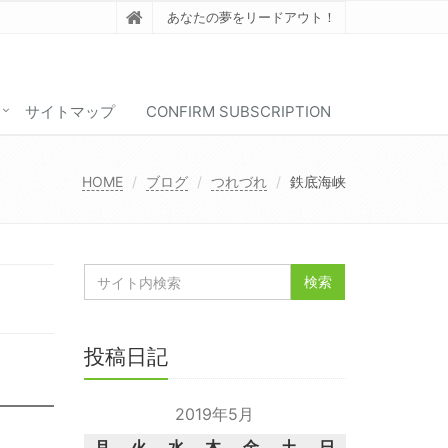
あなたの夢をリードアウト！
サイトマップ
CONFIRM SUBSCRIPTION
HOME
ブログ
つれづれ
鉄底海峡
投稿日記
2019年5月
月
火
水
木
金
土
日