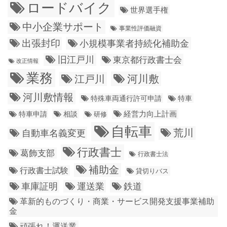
ロードバイク
世界選手権
中小企業サポート
事業性評価融資
出張封印
小規模事業者持続化補助金
旧江戸川
東京都行政書士会
改正情報
業務
江戸川
河川敷
河川敷情報
特殊車両通行許可申請
特車
経営力向上計画
特車申請
相談
研修
自転車
荒川
自動車名義変更
行政書士
葛飾支部
行政書士法
補助金
行政書士試験
貸切りバス
車庫証明
運送業
鉄道
革新的ものづくり・商業・サービス開発支援事業補助
金
頑張れ！運送業