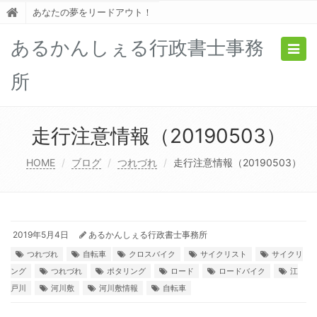
あなたの夢をリードアウト！
あるかんしぇる行政書士事務
Togg
navig
所
走行注意情報（20190503）
HOME
ブログ
つれづれ
走行注意情報（20190503）
2019年5月4日
あるかんしぇる行政書士事務所
つれづれ
自転車
クロスバイク
サイクリスト
サイクリ
ング
つれづれ
ポタリング
ロード
ロードバイク
江
戸川
河川敷
河川敷情報
自転車