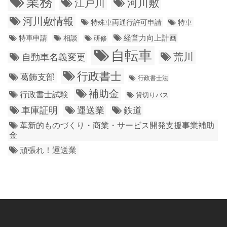
業務
江戸川
河川敷
河川敷情報
特殊車両通行許可申請
特車
経営力向上計画
特車申請
相談
研修
自転車
荒川
自動車名義変更
行政書士
葛飾支部
行政書士法
補助金
行政書士試験
貸切りバス
車庫証明
運送業
鉄道
革新的ものづくり・商業・サービス開発支援事業補助
金
頑張れ！運送業