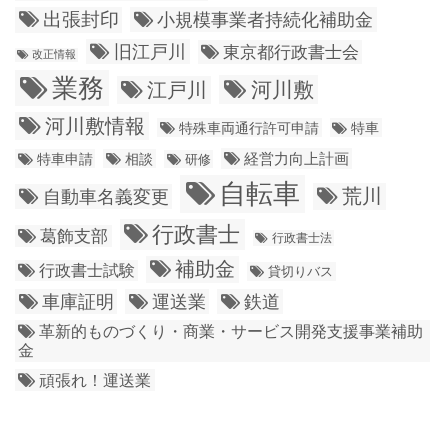
出張封印
小規模事業者持続化補助金
旧江戸川
東京都行政書士会
改正情報
業務
江戸川
河川敷
河川敷情報
特殊車両通行許可申請
特車
経営力向上計画
特車申請
相談
研修
自転車
荒川
自動車名義変更
行政書士
葛飾支部
行政書士法
補助金
行政書士試験
貸切りバス
車庫証明
運送業
鉄道
革新的ものづくり・商業・サービス開発支援事業補助
金
頑張れ！運送業