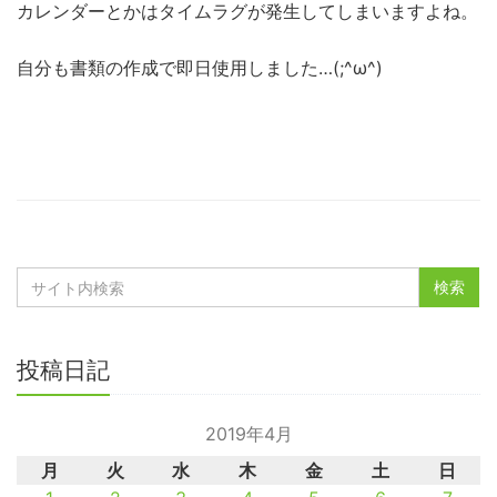
カレンダーとかはタイムラグが発生してしまいますよね。
自分も書類の作成で即日使用しました…(;^ω^)
投稿日記
2019年4月
月
火
水
木
金
土
日