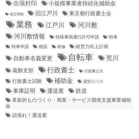
出張封印
小規模事業者持続化補助金
旧江戸川
東京都行政書士会
改正情報
業務
江戸川
河川敷
河川敷情報
特殊車両通行許可申請
特車
経営力向上計画
特車申請
相談
研修
自転車
荒川
自動車名義変更
行政書士
葛飾支部
行政書士法
補助金
行政書士試験
貸切りバス
車庫証明
運送業
鉄道
革新的ものづくり・商業・サービス開発支援事業補助
金
頑張れ！運送業