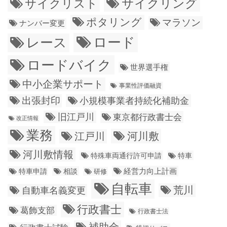
サイクリング
サイクリスト
ポタリング
マラソン
ナンバー変更
ロード
レース
ロードバイク
世界選手権
中小企業サポート
事業性評価融資
出張封印
小規模事業者持続化補助金
旧江戸川
東京都行政書士会
改正情報
業務
江戸川
河川敷
河川敷情報
特殊車両通行許可申請
特車
経営力向上計画
特車申請
相談
研修
自転車
荒川
自動車名義変更
行政書士
葛飾支部
行政書士法
補助金