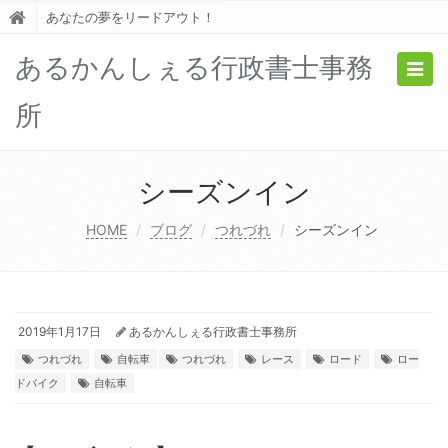
あなたの夢をリードアウト！
あるかんしぇる行政書士事務
Togg
navig
所
シーズンイン
HOME
ブログ
つれづれ
シーズンイン
2019年1月17日
あるかんしぇる行政書士事務所
つれづれ
自転車
つれづれ
レース
ロード
ロー
ドバイク
自転車