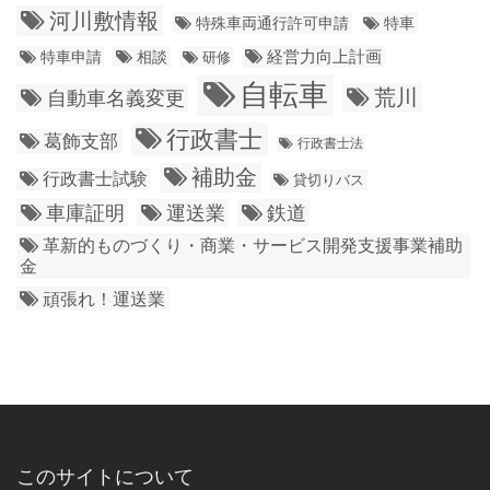
河川敷情報
特殊車両通行許可申請
特車
経営力向上計画
特車申請
相談
研修
自転車
荒川
自動車名義変更
行政書士
葛飾支部
行政書士法
補助金
行政書士試験
貸切りバス
車庫証明
運送業
鉄道
革新的ものづくり・商業・サービス開発支援事業補助
金
頑張れ！運送業
このサイトについて