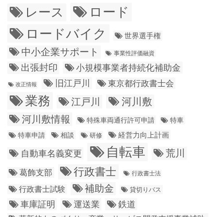
ロード
レース
ロードバイク
世界選手権
中小企業サポート
事業性評価融資
出張封印
小規模事業者持続化補助金
旧江戸川
東京都行政書士会
改正情報
業務
江戸川
河川敷
河川敷情報
特殊車両通行許可申請
特車
経営力向上計画
特車申請
相談
研修
自転車
荒川
自動車名義変更
行政書士
葛飾支部
行政書士法
補助金
行政書士試験
貸切りバス
車庫証明
運送業
鉄道