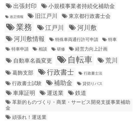
出張封印
小規模事業者持続化補助金
旧江戸川
東京都行政書士会
改正情報
業務
江戸川
河川敷
河川敷情報
特殊車両通行許可申請
特車
経営力向上計画
特車申請
相談
研修
自転車
荒川
自動車名義変更
行政書士
葛飾支部
行政書士法
補助金
行政書士試験
貸切りバス
車庫証明
運送業
鉄道
革新的ものづくり・商業・サービス開発支援事業補助
金
頑張れ！運送業