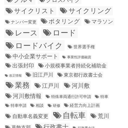
クロスバイク
サイクリング
サイクリスト
ポタリング
マラソン
ナンバー変更
ロード
レース
ロードバイク
世界選手権
中小企業サポート
事業性評価融資
出張封印
小規模事業者持続化補助金
旧江戸川
東京都行政書士会
改正情報
業務
江戸川
河川敷
河川敷情報
特殊車両通行許可申請
特車
経営力向上計画
特車申請
相談
研修
自転車
荒川
自動車名義変更
行政書士
葛飾支部
行政書士法