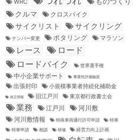
つれづれ
ものづくり
WRC
クルマ
クロスバイク
サイクリング
サイクリスト
ポタリング
マラソン
ナンバー変更
ロード
レース
ロードバイク
世界選手権
中小企業サポート
事業性評価融資
出張封印
小規模事業者持続化補助金
旧江戸川
東京都行政書士会
改正情報
業務
江戸川
河川敷
河川敷情報
特殊車両通行許可申請
特車
経営力向上計画
特車申請
相談
研修