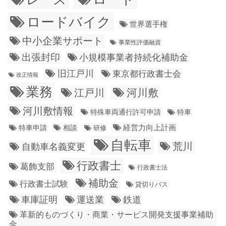
ロードバイク
世界選手権
中小企業サポート
事業性評価融資
出張封印
小規模事業者持続化補助金
旧江戸川
東京都行政書士会
改正情報
業務
江戸川
河川敷
河川敷情報
特殊車両通行許可申請
特車
経営力向上計画
特車申請
相談
研修
自転車
荒川
自動車名義変更
行政書士
葛飾支部
行政書士法
補助金
行政書士試験
貸切りバス
車庫証明
運送業
鉄道
革新的ものづくり・商業・サービス開発支援事業補助
金