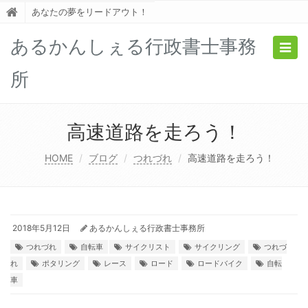
あなたの夢をリードアウト！
あるかんしぇる行政書士事務
Togg
navig
所
高速道路を走ろう！
HOME
ブログ
つれづれ
高速道路を走ろう！
2018年5月12日
あるかんしぇる行政書士事務所
つれづれ
自転車
サイクリスト
サイクリング
つれづ
れ
ポタリング
レース
ロード
ロードバイク
自転
車