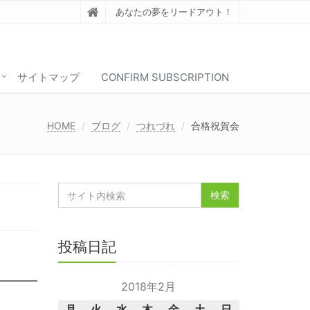
あなたの夢をリードアウト！
サイトマップ
CONFIRM SUBSCRIPTION
HOME
ブログ
つれづれ
合格祝賀会
投稿日記
2018年2月
月
火
水
木
金
土
日