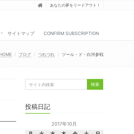
あなたの夢をリードアウト！
サイトマップ
CONFIRM SUBSCRIPTION
HOME
ブログ
つれづれ
ツール・ド・白河参戦
投稿日記
2017年10月
月
火
水
木
金
土
日