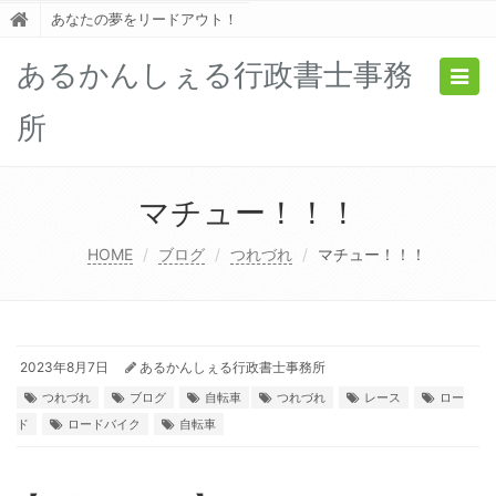
あなたの夢をリードアウト！
あるかんしぇる行政書士事務
Togg
navig
所
マチュー！！！
HOME
ブログ
つれづれ
マチュー！！！
2023年8月7日
あるかんしぇる行政書士事務所
つれづれ
ブログ
自転車
つれづれ
レース
ロー
ド
ロードバイク
自転車