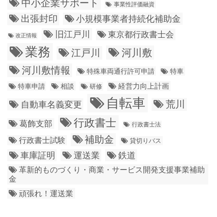
中小企業サポート
事業性評価融資
出張封印
小規模事業者持続化補助金
旧江戸川
東京都行政書士会
改正情報
業務
江戸川
河川敷
河川敷情報
特殊車両通行許可申請
特車
経営力向上計画
特車申請
相談
研修
自転車
荒川
自動車名義変更
行政書士
葛飾支部
行政書士法
補助金
行政書士試験
貸切りバス
車庫証明
運送業
鉄道
革新的ものづくり・商業・サービス開発支援事業補助
金
頑張れ！運送業