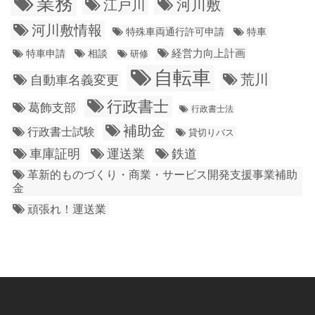
業務
江戸川
河川敷
河川敷情報
特殊車両通行許可申請
特車
経営力向上計画
特車申請
相談
研修
自転車
荒川
自動車名義変更
行政書士
葛飾支部
行政書士法
補助金
行政書士試験
貸切りバス
車庫証明
運送業
鉄道
革新的ものづくり・商業・サービス開発支援事業補助
金
頑張れ！運送業