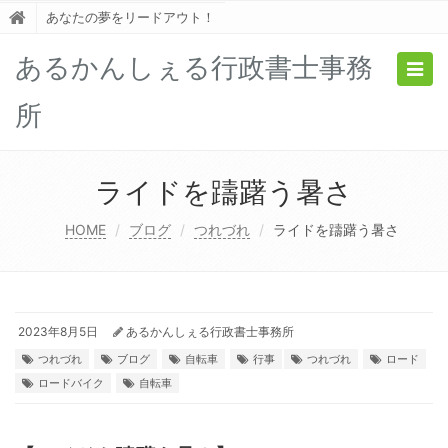
あなたの夢をリードアウト！
あるかんしぇる行政書士事務
Togg
navig
所
ライドを躊躇う暑さ
HOME
ブログ
つれづれ
ライドを躊躇う暑さ
2023年8月5日
あるかんしぇる行政書士事務所
つれづれ
ブログ
自転車
行事
つれづれ
ロード
ロードバイク
自転車