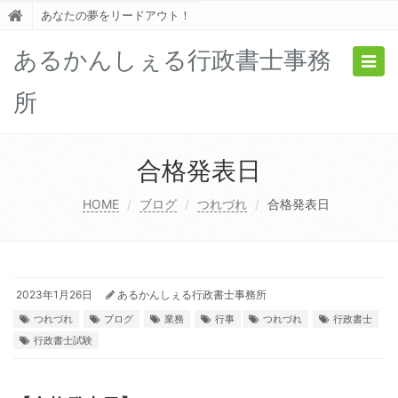
あなたの夢をリードアウト！
あるかんしぇる行政書士事務
Togg
navig
所
合格発表日
HOME
ブログ
つれづれ
合格発表日
2023年1月26日
あるかんしぇる行政書士事務所
つれづれ
ブログ
業務
行事
つれづれ
行政書士
行政書士試験