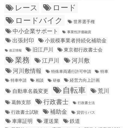
ロード
レース
ロードバイク
世界選手権
中小企業サポート
事業性評価融資
出張封印
小規模事業者持続化補助金
旧江戸川
東京都行政書士会
改正情報
業務
江戸川
河川敷
河川敷情報
特殊車両通行許可申請
特車
経営力向上計画
特車申請
相談
研修
自転車
荒川
自動車名義変更
行政書士
葛飾支部
行政書士法
補助金
行政書士試験
貸切りバス
車庫証明
運送業
鉄道