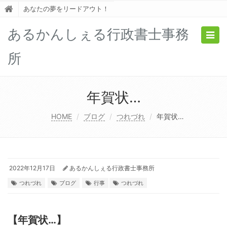
あなたの夢をリードアウト！
あるかんしぇる行政書士事務
Togg
navig
所
年賀状…
HOME
ブログ
つれづれ
年賀状…
2022年12月17日
あるかんしぇる行政書士事務所
つれづれ
ブログ
行事
つれづれ
【年賀状…】