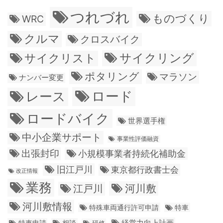
つれづれ
ものづくり
WRC
クルマ
クロスバイク
サイクリング
サイクリスト
ポタリング
マラソン
ナンバー変更
ロード
レース
ロードバイク
世界選手権
中小企業サポート
事業性評価融資
出張封印
小規模事業者持続化補助金
旧江戸川
東京都行政書士会
改正情報
業務
江戸川
河川敷
河川敷情報
特殊車両通行許可申請
特車
経営力向上計画
特車申請
相談
研修