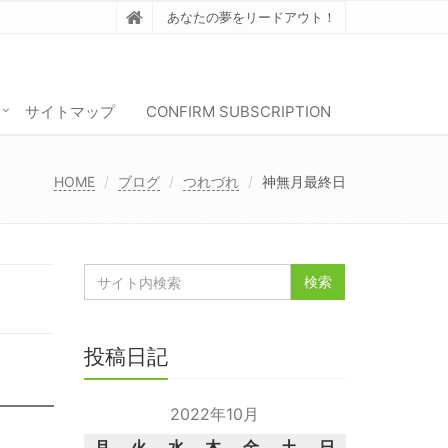
あなたの夢をリードアウト！
サイトマップ
CONFIRM SUBSCRIPTION
HOME
ブログ
つれづれ
神無月最終日
投稿日記
2022年10月
月
火
水
木
金
土
日