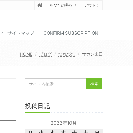
あなたの夢をリードアウト！
サイトマップ
CONFIRM SUBSCRIPTION
HOME
ブログ
つれづれ
サガン来日
投稿日記
2022年10月
月
火
水
木
金
土
日