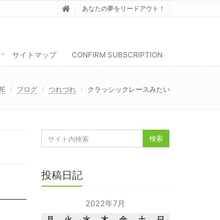
あなたの夢をリードアウト！
サイトマップ
CONFIRM SUBSCRIPTION
ME
ブログ
つれづれ
クラッシックレースみたい
投稿日記
2022年7月
月
火
水
木
金
土
日