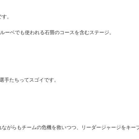
です。
～ルーベでも使われる石畳のコースを含むステージ。
る選手たちってスゴイです。
れながらもチームの危機を救いつつ、リーダージャージをキー