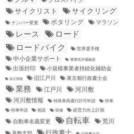
サイクリング
サイクリスト
ポタリング
マラソン
ナンバー変更
ロード
レース
ロードバイク
世界選手権
中小企業サポート
事業性評価融資
出張封印
小規模事業者持続化補助金
旧江戸川
東京都行政書士会
改正情報
業務
江戸川
河川敷
河川敷情報
特殊車両通行許可申請
特車
経営力向上計画
特車申請
相談
研修
自転車
荒川
自動車名義変更
行政書士
葛飾支部
行政書士法